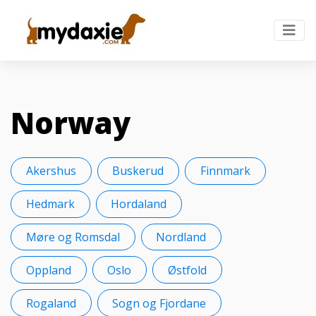
Norway
Akershus
Buskerud
Finnmark
Hedmark
Hordaland
Møre og Romsdal
Nordland
Oppland
Oslo
Østfold
Rogaland
Sogn og Fjordane