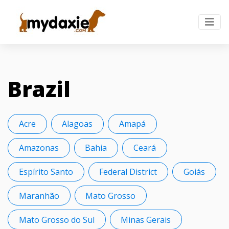
Brazil
Acre
Alagoas
Amapá
Amazonas
Bahia
Ceará
Espírito Santo
Federal District
Goiás
Maranhão
Mato Grosso
Mato Grosso do Sul
Minas Gerais